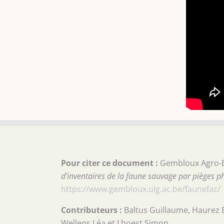
Pour citer ce document :
Gembloux Agro-Bi
d’inventaires de la faune sauvage par pièges 
https://www.gembloux.ulg.ac.be/faunefac/
Contributeurs :
Baltus Guillaume, Haurez 
Wellens Léa et Lhoest Simon