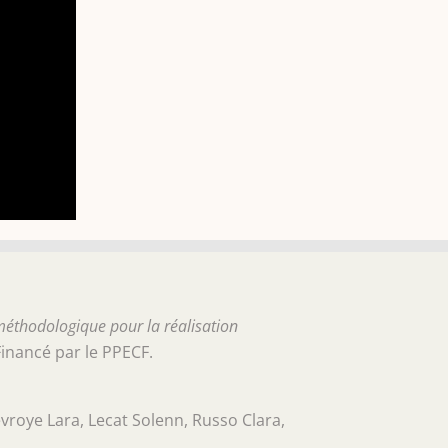
méthodologique pour la réalisation
Financé par le PPECF.
roye Lara, Lecat Solenn, Russo Clara,