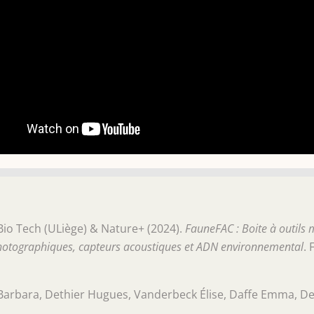
o Tech (ULiège) & Nature+ (2024).
FauneFAC : Boite à outils 
photographiques, capteurs acoustiques et ADN environnemental
. 
Barbara, Dethier Hugues, Vanderbeck Élise, Daffe Emma, Dev