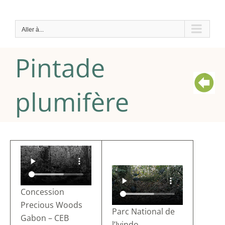
Passer
au
Aller à...
contenu
Pintade
plumifère
Concession
Precious Woods
Parc National de
Gabon – CEB
l’Ivindo