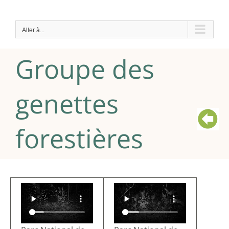
Passer
au
Aller à...
contenu
Groupe des
genettes
forestières