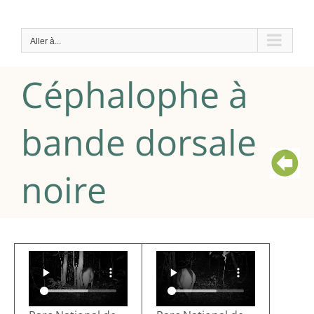
Passer
au
Aller à...
contenu
Céphalophe à
bande dorsale
noire