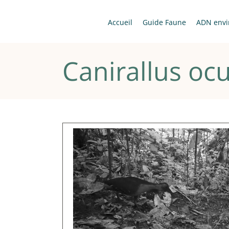
Passer
au
Accueil
Guide Faune
ADN envi
contenu
Canirallus oc