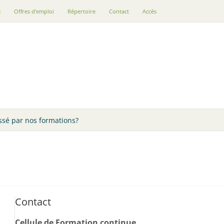
s
Offres d’emploi
Répertoire
Contact
Accès
ssé par nos formations?
Contact
Cellule de Formation continue