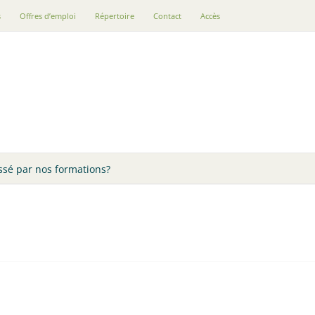
s
Offres d’emploi
Répertoire
Contact
Accès
ssé par nos formations?