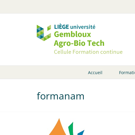
Passer
au
contenu
Accueil
Formati
formanam