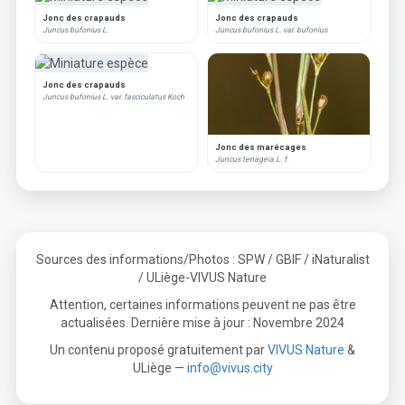
Jonc des crapauds
Jonc des crapauds
Juncus bufonius L.
Juncus bufonius L. var. bufonius
Jonc des crapauds
Juncus bufonius L. var. fasciculatus Koch
Jonc des marécages
Juncus tenageia L. f.
Sources des informations/Photos : SPW / GBIF / iNaturalist
/ ULiège-VIVUS Nature
Attention, certaines informations peuvent ne pas être
actualisées. Dernière mise à jour : Novembre 2024
Un contenu proposé gratuitement par
VIVUS Nature
&
ULiège —
info@vivus.city