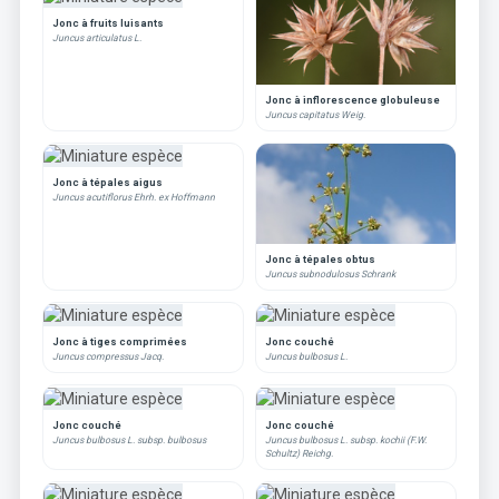
Jonc à fruits luisants
Juncus articulatus L.
Jonc à inflorescence globuleuse
Juncus capitatus Weig.
Jonc à tépales aigus
Juncus acutiflorus Ehrh. ex Hoffmann
Jonc à tépales obtus
Juncus subnodulosus Schrank
Jonc à tiges comprimées
Jonc couché
Juncus compressus Jacq.
Juncus bulbosus L.
Jonc couché
Jonc couché
Juncus bulbosus L. subsp. bulbosus
Juncus bulbosus L. subsp. kochii (F.W.
Schultz) Reichg.