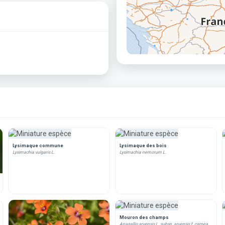
Lysimaque commune
Lysimaque des bois
Lysimachia vulgaris L.
Lysimachia nemorum L.
Mouron des champs
Anagallis arvensis L. subsp. arvensis f. carnea