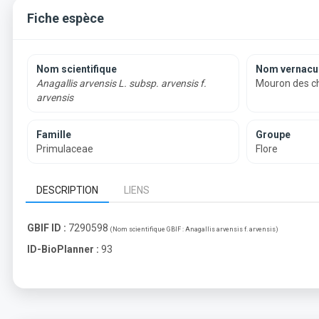
Fiche espèce
Nom scientifique
Nom vernacul
Anagallis arvensis L. subsp. arvensis f.
Mouron des 
arvensis
Famille
Groupe
Primulaceae
Flore
DESCRIPTION
LIENS
GBIF ID :
7290598
(Nom scientifique GBIF :
Anagallis arvensis f. arvensis
)
ID-BioPlanner :
93