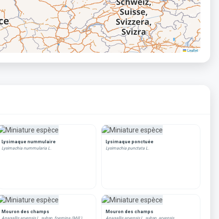
Leaflet
Lysimaque nummulaire
Lysimaque ponctuée
Lysimachia nummularia L.
Lysimachia punctata L.
Mouron des champs
Mouron des champs
Anagallis arvensis L. subsp. foemina (Mill.)
Anagallis arvensis L. subsp. arvensis