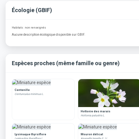
Écologie (GBIF)
Habitats : non renseignés
Aucune description écologique disponible sur GBIF.
Espèces proches (même famille ou genre)
Centenille
Centunculus minimus L.
Hottonie des marais
Hottonia palustris L.
Lysimaque thyrsiflore
Mouron délicat
Lysimachia thyrsiflora L.
Anagallis tenella (L.) L.