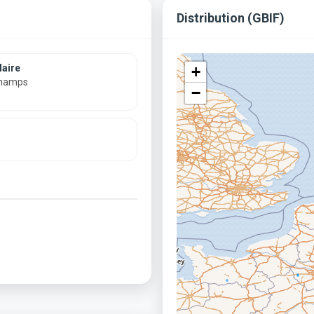
Distribution (GBIF)
aire
+
champs
−