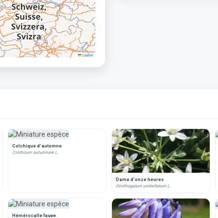
Leaflet
Colchique d'automne
Colchicum autumnale L.
Dame d'onze heures
Ornithogalum umbellatum L.
Hémérocalle fauve