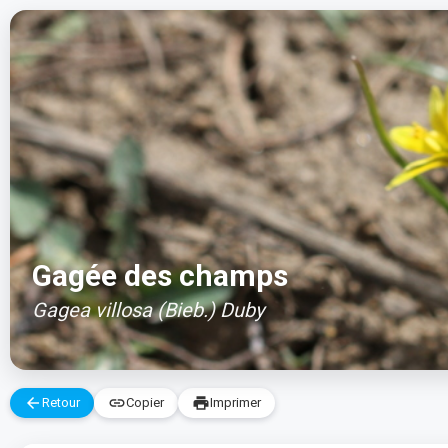
Aller
au
contenu
Gagée des champs
Gagea villosa (Bieb.) Duby
arrow_back
link
print
Retour
Copier
Imprimer