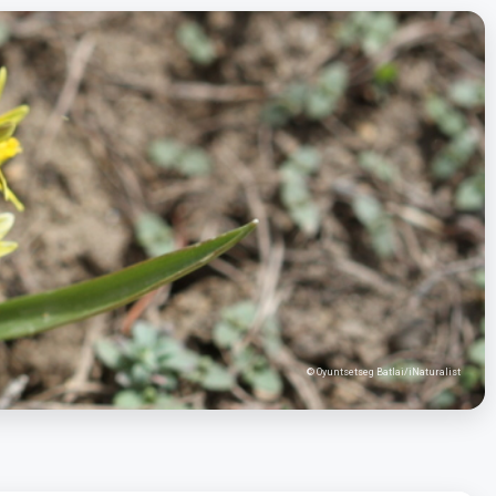
© Oyuntsetseg Batlai/iNaturalist