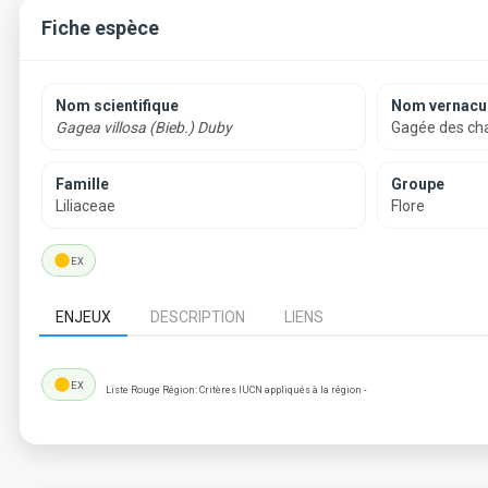
Fiche espèce
Nom scientifique
Nom vernacul
Gagea villosa (Bieb.) Duby
Gagée des c
Famille
Groupe
Liliaceae
Flore
lens
EX
ENJEUX
DESCRIPTION
LIENS
lens
EX
Liste Rouge Région: Critères IUCN appliqués à la région -