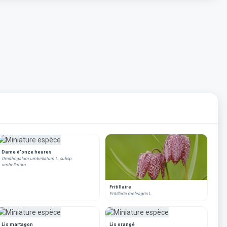
Dame d'onze heures
Ornithogalum umbellatum L. subsp.
umbellatum
Fritillaire
Fritillaria meleagris L.
Lis martagon
Lis orangé