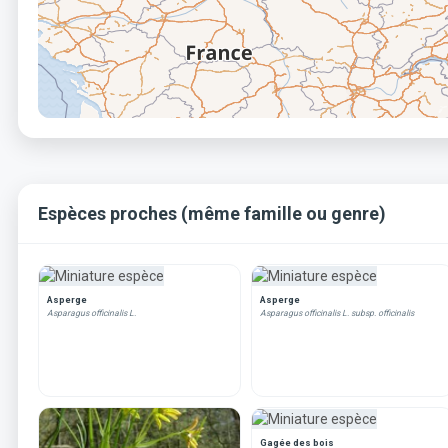
Espèces proches (même famille ou genre)
Asperge
Asperge
Asparagus officinalis L.
Asparagus officinalis L. subsp. officinalis
Gagée des bois