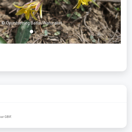
© Oyuntsetseg Batlai/iNaturalist
sur GBIF.