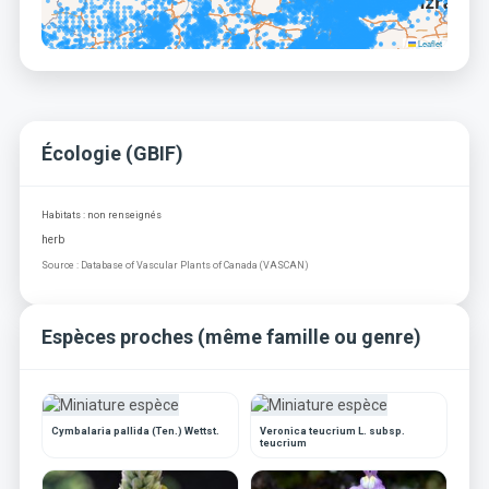
Leaflet
Écologie (GBIF)
Habitats : non renseignés
herb
Source : Database of Vascular Plants of Canada (VASCAN)
Espèces proches (même famille ou genre)
Cymbalaria pallida (Ten.) Wettst.
Veronica teucrium L. subsp.
teucrium