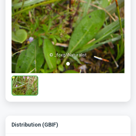
© _foxg/iNaturalist
Distribution (GBIF)