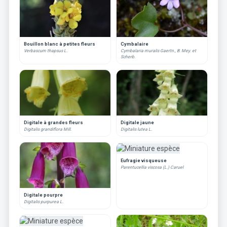
Bouillon blanc à petites fleurs
Cymbalaire
Verbascum thapsus L.
Cymbalaria muralis Gaertn., B. Mey. et
Scherb.
Digitale à grandes fleurs
Digitale jaune
Digitalis grandiflora Mill.
Digitalis lutea L.
Eufragie visqueuse
Parentucellia viscosa (L.) Caruel
Digitale pourpre
Digitalis purpurea L.