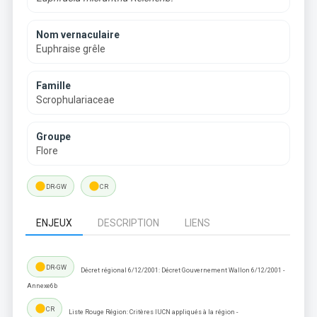
Nom vernaculaire
Euphraise grêle
Famille
Scrophulariaceae
Groupe
Flore
lens
lens
DR-GW
CR
ENJEUX
DESCRIPTION
LIENS
lens
DR-GW
Décret régional 6/12/2001: Décret Gouvernement Wallon 6/12/2001 -
Annexe6b
lens
CR
Liste Rouge Région: Critères IUCN appliqués à la région -