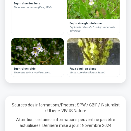
Euphraise des bois
Euphrasia nemorosa (Pers.) Wallr.
Euphraise glanduleuse
Euphrasia officinalis L. subsp. monticola
Silverside
Euphraise raide
Faux bouillon blanc
Euphrasia stricta Wolff ex Lehm.
Verbascum densiflorum Bertol.
Sources des informations/Photos : SPW / GBIF / iNaturalist
/ ULiège-VIVUS Nature
Attention, certaines informations peuvent ne pas être
actualisées. Dernière mise à jour : Novembre 2024