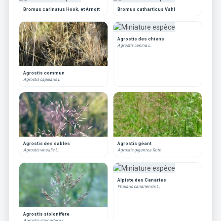
Bromus carinatus Hook. et Arnott
Bromus catharticus Vahl
Agrostis des chiens
Agrostis canina L.
Agrostis commun
Agrostis capillaris L
Agrostis des sables
Agrostis géant
Agrostis vinealis L.
Agrostis gigantea Roth
Alpiste des Canaries
Phalaris canariensis L.
Agrostis stolonifère
Agrostis stolonifera L.