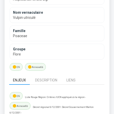
Nom vernaculaire
Vulpin utriculé
Famille
Poaceae
Groupe
Flore
lens
lens
EN
Annexe6b
ENJEUX
DESCRIPTION
LIENS
lens
EN
Liste Rouge Région: Critères IUCN appliqués à la région -
lens
Annexe6b
Décret régional 6/12/2001: Décret Gouvernement Wallon
6/12/2001 -