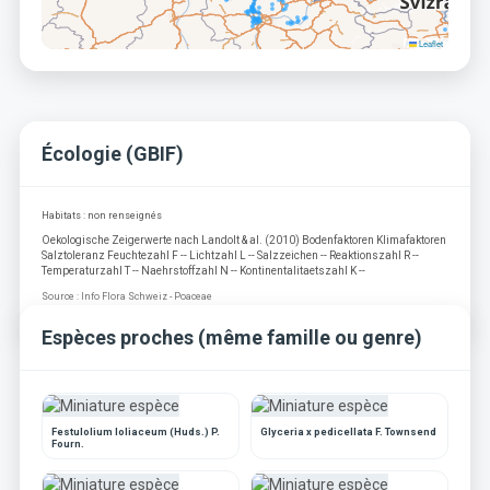
Leaflet
Écologie (GBIF)
Habitats : non renseignés
Oekologische Zeigerwerte nach Landolt & al. (2010) Bodenfaktoren Klimafaktoren
Salztoleranz Feuchtezahl F -- Lichtzahl L -- Salzzeichen -- Reaktionszahl R --
Temperaturzahl T -- Naehrstoffzahl N -- Kontinentalitaetszahl K --
Source : Info Flora Schweiz - Poaceae
Espèces proches (même famille ou genre)
Festulolium loliaceum (Huds.) P.
Glyceria x pedicellata F. Townsend
Fourn.