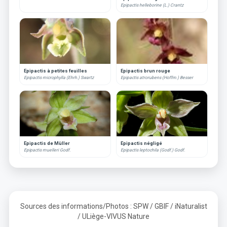
Epipactis helleborine (L.) Crantz
Epipactis à petites feuilles
Epipactis brun rouge
Epipactis microphylla (Ehrh.) Swartz
Epipactis atrorubens (Hoffm.) Besser
Epipactis de Müller
Epipactis négligé
Epipactis muelleri Godf.
Epipactis leptochila (Godf.) Godf.
Sources des informations/Photos : SPW / GBIF / iNaturalist
/ ULiège-VIVUS Nature