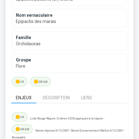
Nom vernaculaire
Epipactis des marais
Famille
Orchidaceae
Groupe
Flore
lens
lens
CR
DR-GW
ENJEUX
DESCRIPTION
LIENS
lens
CR
Liste Rouge Région: Critères IUCN appliqués à la région -
lens
DR-GW
Décret régional 6/12/2001: Décret Gouvernement Wallon 6/12/2001 -
Annexe6b