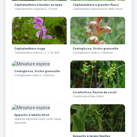
Céphalanthère à feuilles en épée
Céphalanthère à grandes fleurs
Cephalanthera longifolia (L.) Fritsch
Cephalanthera damasonium (Mill.) Druce
Céphalanthère rouge
Coeloglosse, Orchis grenouille
Cephalanthera rubra (L.) L. C. M. Rich.
Coeloglossum viride (L.) Hartman
Coeloglosse, Orchis grenouille
Coeloglossum viride (L.) Hartman
Corallorhize, Racine de corail
Corallorhiza trifida Châtel.
Epipactis à labelle étroit
Epipactis leptochila (Godf.) Godf. subsp.
leptochila
Epipactis à larges feuilles