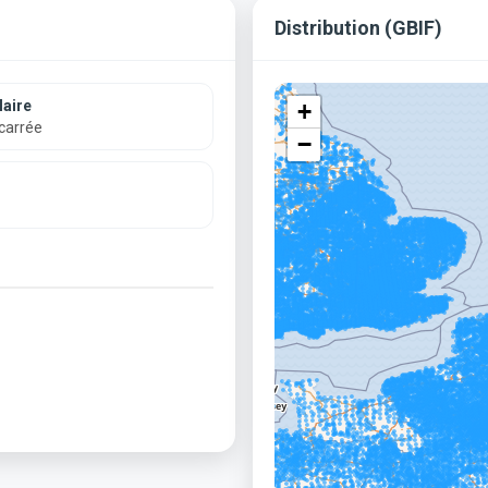
Distribution (GBIF)
aire
+
 carrée
−