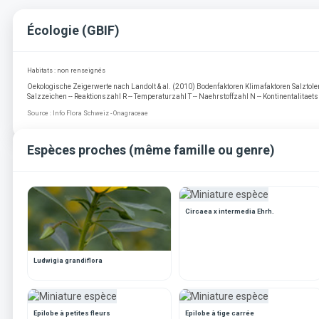
Écologie (GBIF)
Habitats : non renseignés
Oekologische Zeigerwerte nach Landolt & al. (2010) Bodenfaktoren Klimafaktoren Salztoler
Salzzeichen -- Reaktionszahl R -- Temperaturzahl T -- Naehrstoffzahl N -- Kontinentalitaets
Source : Info Flora Schweiz - Onagraceae
Espèces proches (même famille ou genre)
Circaea x intermedia Ehrh.
Ludwigia grandiflora
Epilobe à petites fleurs
Epilobe à tige carrée