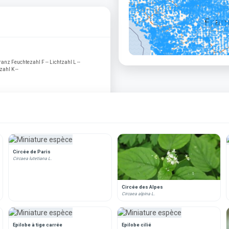
anz Feuchtezahl F -- Lichtzahl L --
zahl K --
Circée de Paris
Circaea lutetiana L.
Circée des Alpes
Circaea alpina L.
Epilobe à tige carrée
Epilobe cilié