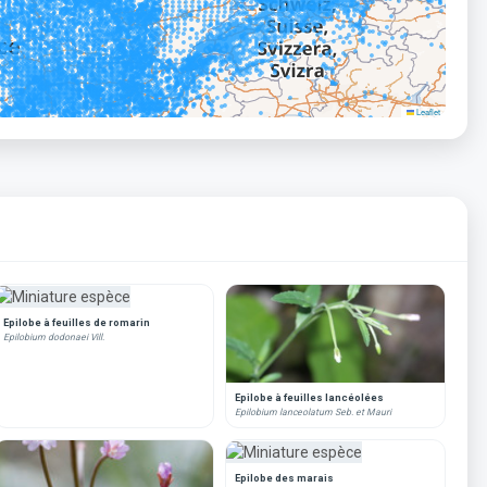
Leaflet
Epilobe à feuilles de romarin
Epilobium dodonaei Vill.
Epilobe à feuilles lancéolées
Epilobium lanceolatum Seb. et Mauri
Epilobe des marais