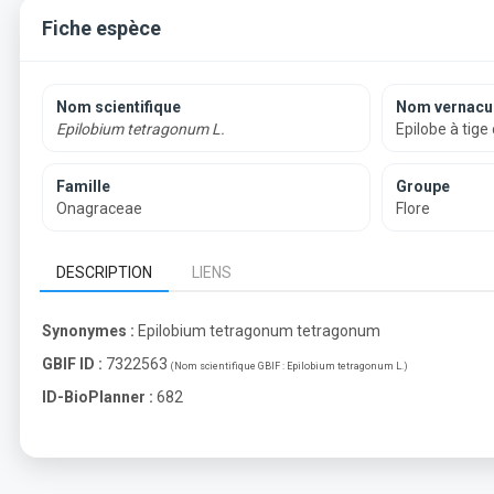
Fiche espèce
Nom scientifique
Nom vernacul
Epilobium tetragonum L.
Epilobe à tige
Famille
Groupe
Onagraceae
Flore
DESCRIPTION
LIENS
Synonymes :
Epilobium tetragonum tetragonum
GBIF ID :
7322563
(Nom scientifique GBIF :
Epilobium tetragonum L.
)
ID-BioPlanner :
682