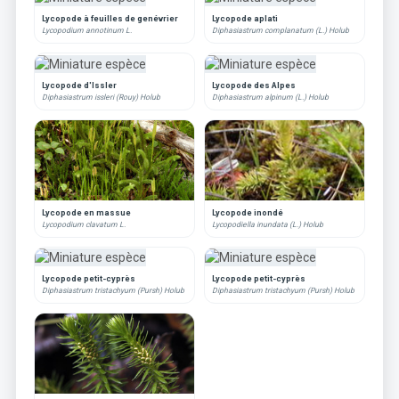
Lycopode à feuilles de genévrier
Lycopode aplati
Lycopodium annotinum L.
Diphasiastrum complanatum (L.) Holub
Lycopode d'Issler
Lycopode des Alpes
Diphasiastrum issleri (Rouy) Holub
Diphasiastrum alpinum (L.) Holub
Lycopode en massue
Lycopode inondé
Lycopodium clavatum L.
Lycopodiella inundata (L.) Holub
Lycopode petit-cyprès
Lycopode petit-cyprès
Diphasiastrum tristachyum (Pursh) Holub
Diphasiastrum tristachyum (Pursh) Holub