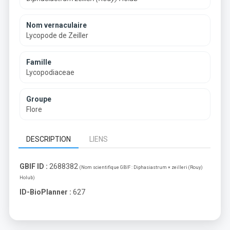
Nom vernaculaire
Lycopode de Zeiller
Famille
Lycopodiaceae
Groupe
Flore
DESCRIPTION
LIENS
GBIF ID :
2688382
(Nom scientifique GBIF :
Diphasiastrum × zeilleri (Rouy)
Holub
)
ID-BioPlanner :
627