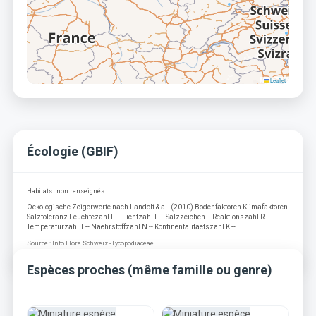
Leaflet
Écologie (GBIF)
Habitats : non renseignés
Oekologische Zeigerwerte nach Landolt & al. (2010) Bodenfaktoren Klimafaktoren
Salztoleranz Feuchtezahl F -- Lichtzahl L -- Salzzeichen -- Reaktionszahl R --
Temperaturzahl T -- Naehrstoffzahl N -- Kontinentalitaetszahl K --
Source : Info Flora Schweiz - Lycopodiaceae
Espèces proches (même famille ou genre)