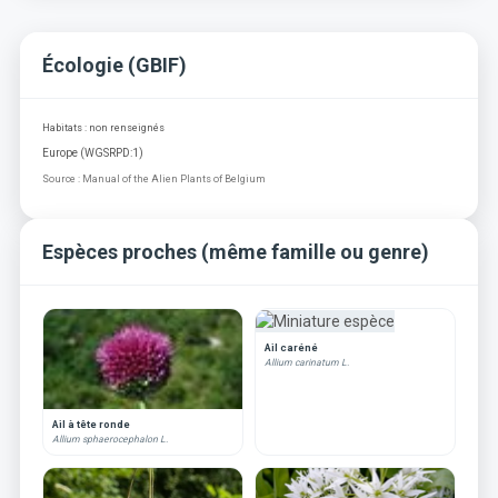
Écologie (GBIF)
Habitats : non renseignés
Europe (WGSRPD:1)
Source : Manual of the Alien Plants of Belgium
Espèces proches (même famille ou genre)
Ail caréné
Allium carinatum L.
Ail à tête ronde
Allium sphaerocephalon L.