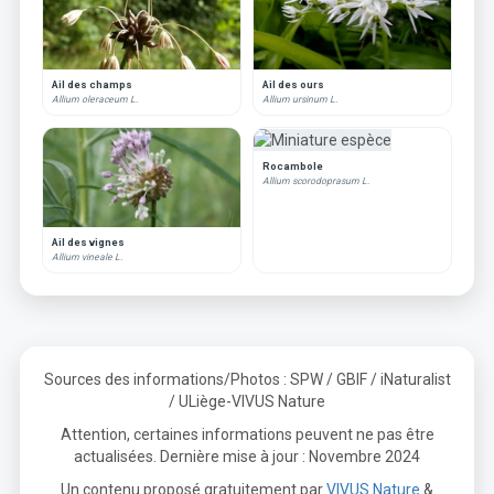
Ail des champs
Ail des ours
Allium oleraceum L.
Allium ursinum L.
Rocambole
Allium scorodoprasum L.
Ail des vignes
Allium vineale L.
Sources des informations/Photos : SPW / GBIF / iNaturalist
/ ULiège-VIVUS Nature
Attention, certaines informations peuvent ne pas être
actualisées. Dernière mise à jour : Novembre 2024
Un contenu proposé gratuitement par
VIVUS Nature
&