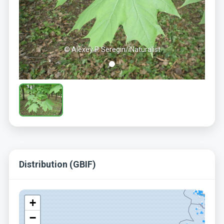
© Alexey P. Seregin/iNaturalist
Distribution (GBIF)
+
−