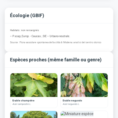
Écologie (GBIF)
Habitats : non renseignés
– P scap, Europ. - Caucas.; SIE – Urbano-neutrale.
Source : Flora vascolare spontanea della città di Modena: analisi del centro storico
Espèces proches (même famille ou genre)
Erable champétre
Erable negundo
Acer campestre L.
Acer negundo L.