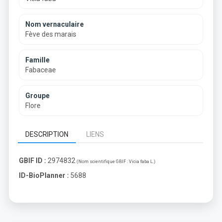
Nom vernaculaire
Fève des marais
Famille
Fabaceae
Groupe
Flore
DESCRIPTION
LIENS
GBIF ID :
2974832
(Nom scientifique GBIF :
Vicia faba L.
)
ID-BioPlanner :
5688