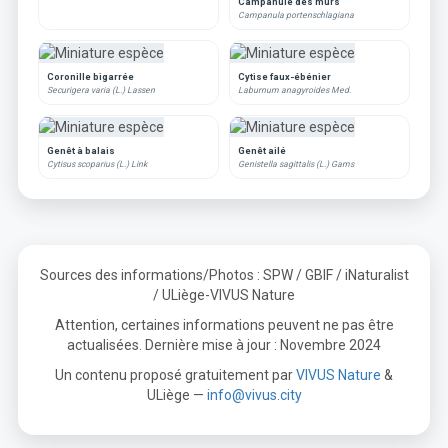
Campanule des murs
Campanula portenschlagiana
Coronille bigarrée
Cytise faux-ébénier
Securigera varia (L.) Lassen
Laburnum anagyroides Med.
Genêt à balais
Genêt ailé
Cytisus scoparius (L.) Link
Genistella sagittalis (L.) Gams
Sources des informations/Photos : SPW / GBIF / iNaturalist
/ ULiège-VIVUS Nature
Attention, certaines informations peuvent ne pas être
actualisées. Dernière mise à jour : Novembre 2024
Un contenu proposé gratuitement par
VIVUS Nature
&
ULiège —
info@vivus.city