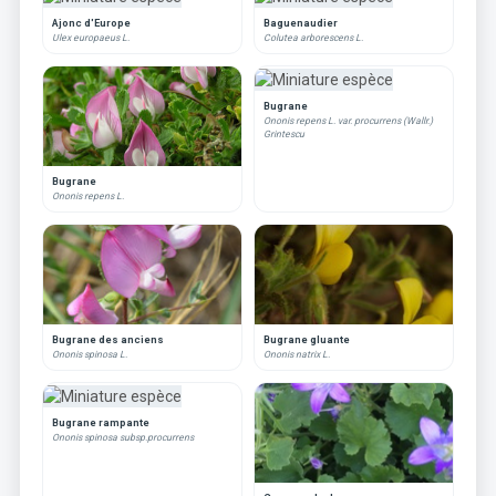
Ajonc d'Europe
Baguenaudier
Ulex europaeus L.
Colutea arborescens L.
Bugrane
Ononis repens L. var. procurrens (Wallr.)
Grintescu
Bugrane
Ononis repens L.
Bugrane des anciens
Bugrane gluante
Ononis spinosa L.
Ononis natrix L.
Bugrane rampante
Ononis spinosa subsp.procurrens