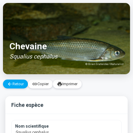
Aller
au
contenu
Chevaine
Squalius cephalus
© Brian Gratwicke/iNaturalist
arrow_back
link
print
Retour
Copier
Imprimer
Fiche espèce
Nom scientifique
Squalius cephalus