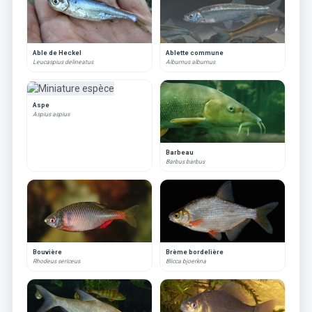
Able de Heckel
Ablette commune
Leucaspius delineatus
Alburnus alburnus
Aspe
Aspius aspius
Barbeau
Barbus barbus
Bouvière
Brème bordelière
Rhodeus sericeus
Blicca bjoerkna