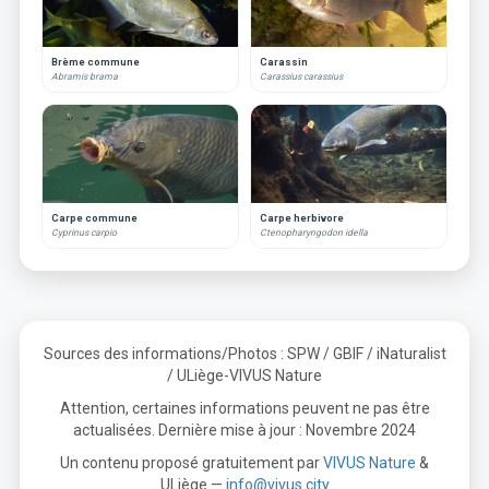
Brème commune
Carassin
Abramis brama
Carassius carassius
Carpe commune
Carpe herbivore
Cyprinus carpio
Ctenopharyngodon idella
Sources des informations/Photos : SPW / GBIF / iNaturalist
/ ULiège-VIVUS Nature
Attention, certaines informations peuvent ne pas être
actualisées. Dernière mise à jour : Novembre 2024
Un contenu proposé gratuitement par
VIVUS Nature
&
ULiège —
info@vivus.city