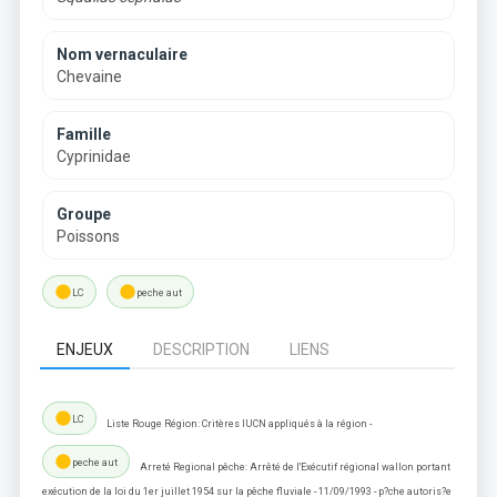
Nom vernaculaire
Chevaine
Famille
Cyprinidae
Groupe
Poissons
lens
lens
LC
peche aut
ENJEUX
DESCRIPTION
LIENS
lens
LC
Liste Rouge Région: Critères IUCN appliqués à la région -
lens
peche aut
Arreté Regional pêche: Arrêté de l'Exécutif régional wallon portant
exécution de la loi du 1er juillet 1954 sur la pêche fluviale - 11/09/1993 - p?che autoris?e