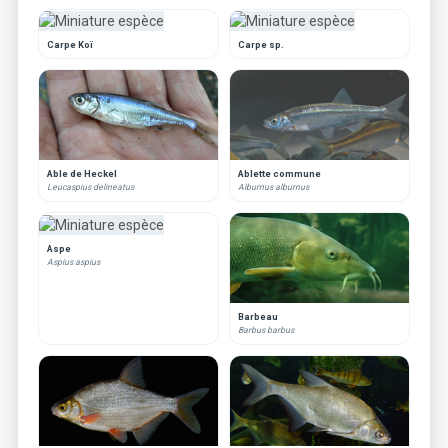
Carpe Koï
Carpe sp.
Able de Heckel
Ablette commune
Leucaspius delineatus
Alburnus alburnus
Aspe
Aspius aspius
Barbeau
Barbus barbus