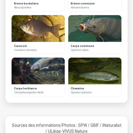
Brème bordelière
Brème commune
Blicca bjoerkna
Abramis brama
Carassin
Carpe commune
Carassius carassius
Cyprinus carpio
Carpe herbivore
Chevaine
Ctenopharyngodon idella
Squalius cephalus
Sources des informations/Photos : SPW / GBIF / iNaturalist
/ ULiège-VIVUS Nature