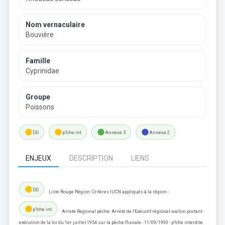
Nom vernaculaire
Bouvière
Famille
Cyprinidae
Groupe
Poissons
lens
lens
lens
lens
DD
p?che int
Annexe 3
Annexe 2
ENJEUX
DESCRIPTION
LIENS
lens
DD
Liste Rouge Région: Critères IUCN appliqués à la région -
lens
p?che int
Arreté Regional pêche: Arrêté de l'Exécutif régional wallon portant
exécution de la loi du 1er juillet 1954 sur la pêche fluviale - 11/09/1993 - p?che interdite