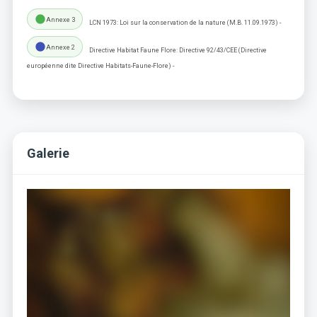
lens
Annexe 3
LCN 1973: Loi sur la conservation de la nature (M.B. 11.09.1973) -
lens
Annexe 2
Directive Habitat Faune Flore: Directive 92/43/CEE (Directive
européenne dite Directive Habitats-Faune-Flore) -
Galerie
Previous
Next