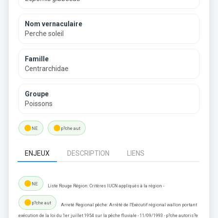
Nom vernaculaire
Perche soleil
Famille
Centrarchidae
Groupe
Poissons
lens
lens
NE
p?che aut
ENJEUX
DESCRIPTION
LIENS
lens
NE
Liste Rouge Région: Critères IUCN appliqués à la région -
lens
p?che aut
Arreté Regional pêche: Arrêté de l'Exécutif régional wallon portant
exécution de la loi du 1er juillet 1954 sur la pêche fluviale - 11/09/1993 - p?che autoris?e