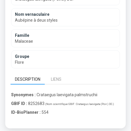
Nom vernaculaire
Aubépine à deux styles
Famille
Malaceae
Groupe
Flore
DESCRIPTION
LIENS
Synonymes :
Crataegus laevigata palmstruchii
GBIF ID :
8252683
(Nom scientifique GBIF :
Crataegus laevigata (Poir.) DC.
)
ID-BioPlanner :
554