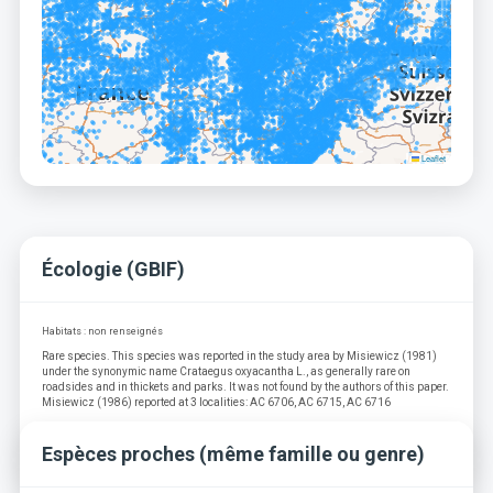
Leaflet
Écologie (GBIF)
Habitats : non renseignés
Rare species. This species was reported in the study area by Misiewicz (1981)
under the synonymic name Crataegus oxyacantha L., as generally rare on
roadsides and in thickets and parks. It was not found by the authors of this paper.
Misiewicz (1986) reported at 3 localities: AC 6706, AC 6715, AC 6716
Source : Roses and hawthorns in an urban area: a case study of GorzÓw Wielkopolski in
Poland (NW Poland)
Espèces proches (même famille ou genre)