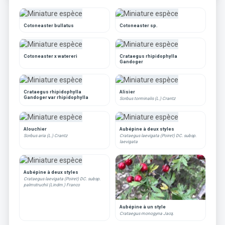
Cotoneaster bullatus
Cotoneaster sp.
Cotoneaster x watereri
Crataegus rhipidophylla
Gandoger
Crataegus rhipidophylla
Alisier
Gandoger var rhipidophylla
Sorbus torminalis (L.) Crantz
Alouchier
Aubépine à deux styles
Sorbus aria (L.) Crantz
Crataegus laevigata (Poiret) DC. subsp.
laevigata
Aubépine à deux styles
Crataegus laevigata (Poiret) DC. subsp.
palmstruchii (Lindm.) Franco
Aubépine à un style
Crataegus monogyna Jacq.