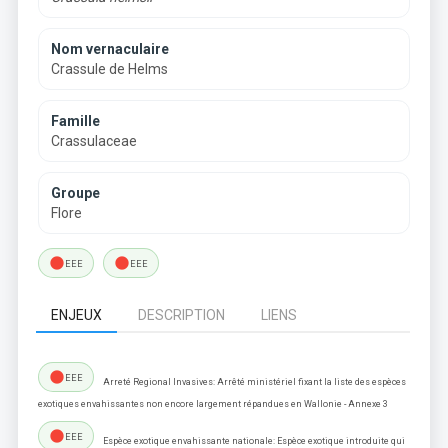
Nom vernaculaire
Crassule de Helms
Famille
Crassulaceae
Groupe
Flore
lens
lens
EEE
EEE
ENJEUX
DESCRIPTION
LIENS
lens
EEE
Arreté Regional Invasives: Arrêté ministériel fixant la liste des espèces
exotiques envahissantes non encore largement répandues en Wallonie - Annexe 3
lens
EEE
Espèce exotique envahissante nationale: Espèce exotique introduite qui