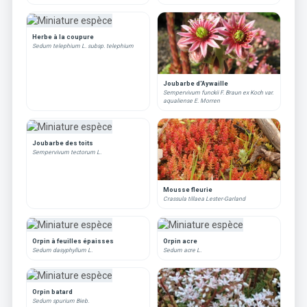
Herbe à la coupure
Sedum telephium L. subsp. telephium
Joubarbe d'Aywaille
Sempervivum funckii F. Braun ex Koch var.
aqualiense E. Morren
Joubarbe des toits
Sempervivum tectorum L.
Mousse fleurie
Crassula tillaea Lester-Garland
Orpin à feuilles épaisses
Orpin acre
Sedum dasyphyllum L.
Sedum acre L.
Orpin batard
Sedum spurium Bieb.