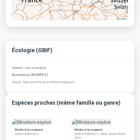
Leaflet
Écologie (GBIF)
Habitats : non renseignés
Australasia (WGSRPD:5)
Source : Manual of the Alien Plants of Belgium
Espèces proches (même famille ou genre)
Herbe à la coupure
Herbe à la coupure
Sedum telephium L.
Sedum telephium L. subsp. fabaria (Koch)
Syme