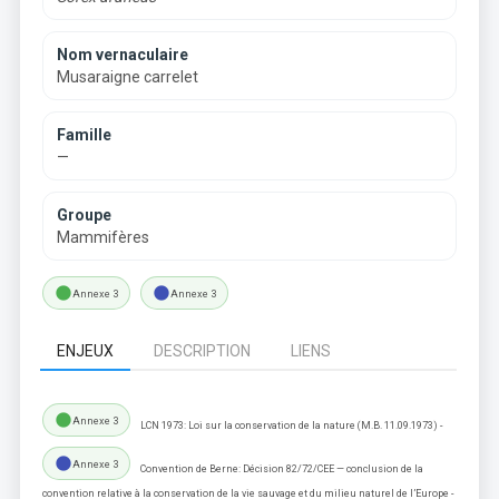
Nom vernaculaire
Musaraigne carrelet
Famille
—
Groupe
Mammifères
lens
lens
Annexe 3
Annexe 3
ENJEUX
DESCRIPTION
LIENS
lens
Annexe 3
LCN 1973: Loi sur la conservation de la nature (M.B. 11.09.1973) -
lens
Annexe 3
Convention de Berne: Décision 82/72/CEE — conclusion de la
convention relative à la conservation de la vie sauvage et du milieu naturel de l’Europe -