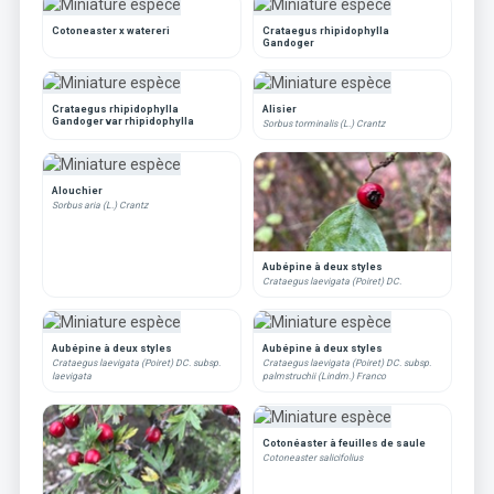
Cotoneaster x watereri
Crataegus rhipidophylla
Gandoger
Crataegus rhipidophylla
Alisier
Gandoger var rhipidophylla
Sorbus torminalis (L.) Crantz
Alouchier
Sorbus aria (L.) Crantz
Aubépine à deux styles
Crataegus laevigata (Poiret) DC.
Aubépine à deux styles
Aubépine à deux styles
Crataegus laevigata (Poiret) DC. subsp.
Crataegus laevigata (Poiret) DC. subsp.
laevigata
palmstruchii (Lindm.) Franco
Cotonéaster à feuilles de saule
Cotoneaster salicifolius