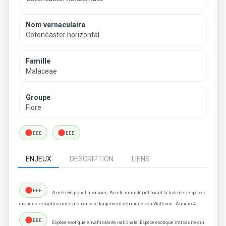
Nom vernaculaire
Cotonéaster horizontal
Famille
Malaceae
Groupe
Flore
lens
lens
EEE
EEE
ENJEUX
DESCRIPTION
LIENS
lens
EEE
Arreté Regional Invasives: Arrêté ministériel fixant la liste des espèces
exotiques envahissantes non encore largement répandues en Wallonie - Annexe 4
lens
EEE
Espèce exotique envahissante nationale: Espèce exotique introduite qui