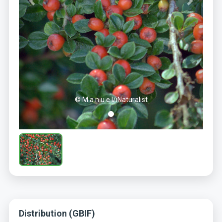
© M a n u e l/iNaturalist
Distribution (GBIF)