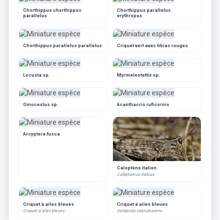
Chorthippus chorthippus
Chorthippus parallelus
parallelus
erythropus
Chorthippus parallelus parallelus
Criquet vert avec tibias rouges
Locusta sp.
Myrmeleotettix sp.
Omocestus sp.
Acanthacris ruficornis
Arcyptera fusca
Caloptène italien
Calliptamus italicus
Criquet à ailes bleues
Criquet à ailes bleues
Criquet à ailes bleues
Oedipoda caerulescens