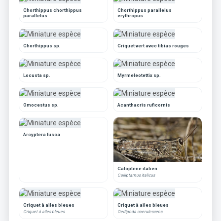
Chorthippus chorthippus
Chorthippus parallelus
parallelus
erythropus
Chorthippus sp.
Criquet vert avec tibias rouges
Locusta sp.
Myrmeleotettix sp.
Omocestus sp.
Acanthacris ruficornis
Arcyptera fusca
Caloptène italien
Calliptamus italicus
Criquet à ailes bleues
Criquet à ailes bleues
Criquet à ailes bleues
Oedipoda caerulescens