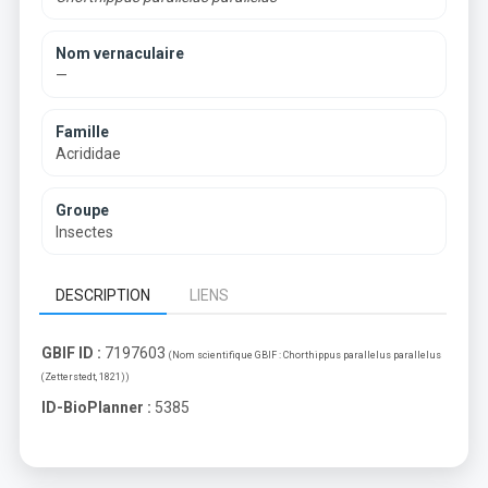
Nom vernaculaire
—
Famille
Acrididae
Groupe
Insectes
DESCRIPTION
LIENS
GBIF ID :
7197603
(Nom scientifique GBIF :
Chorthippus parallelus parallelus
(Zetterstedt, 1821)
)
ID-BioPlanner :
5385