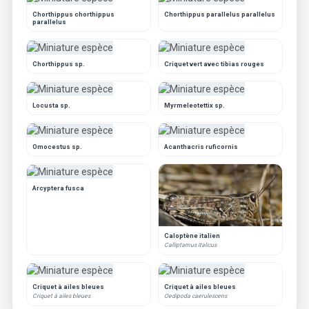
Chorthippus chorthippus
Chorthippus parallelus parallelus
parallelus
Chorthippus sp.
Criquet vert avec tibias rouges
Locusta sp.
Myrmeleotettix sp.
Omocestus sp.
Acanthacris ruficornis
Arcyptera fusca
Caloptène italien
Calliptamus italicus
Criquet à ailes bleues
Criquet à ailes bleues
Criquet à ailes bleues
Oedipoda caerulescens