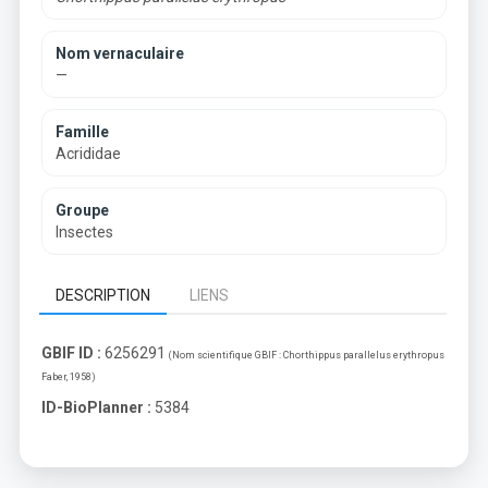
Nom vernaculaire
—
Famille
Acrididae
Groupe
Insectes
DESCRIPTION
LIENS
GBIF ID :
6256291
(Nom scientifique GBIF :
Chorthippus parallelus erythropus
Faber, 1958
)
ID-BioPlanner :
5384