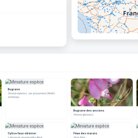
Bugrane
Ononis repens L. var. procurrens (Wallr.)
Grintescu
Bugrane des anciens
Ononis spinosa L.
Cytise faux-ébénier
Fève des marais
Laburnum anagyroides Med.
Vicia faba