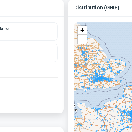
Distribution (GBIF)
aire
+
−