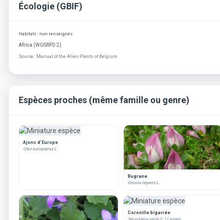
Écologie (GBIF)
Habitats : non renseignés
Africa (WGSRPD:2)
Source : Manual of the Alien Plants of Belgium
Espèces proches (même famille ou genre)
Ajonc d'Europe
Ulex europaeus L.
Bugrane
Ononis repens L.
Coronille bigarrée
Securigera varia (L.) Lassen