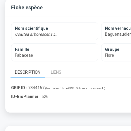
Fiche espèce
Nom scientifique
Nom vernacul
Colutea arborescens L.
Baguenaudier
Famille
Groupe
Fabaceae
Flore
DESCRIPTION
LIENS
GBIF ID :
7844167
(Nom scientifique GBIF :
Colutea arborescens L.
)
ID-BioPlanner :
526