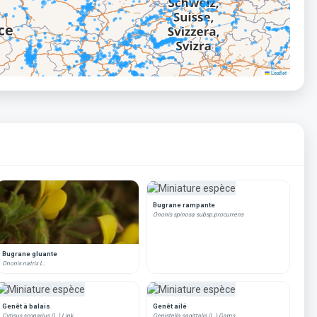
Leaflet
Bugrane rampante
Ononis spinosa subsp.procurrens
Bugrane gluante
Ononis natrix L.
Genêt à balais
Genêt ailé
Cytisus scoparius (L.) Link
Genistella sagittalis (L.) Gams