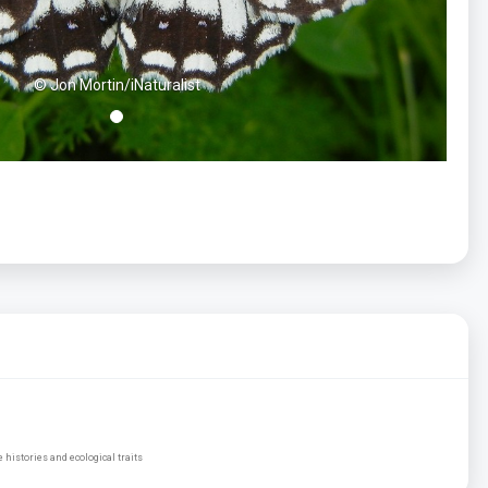
© Jon Mortin/iNaturalist
histories and ecological traits