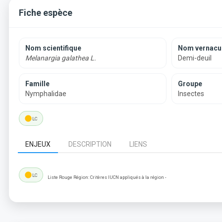
Fiche espèce
Nom scientifique
Nom vernacul
Melanargia galathea L.
Demi-deuil
Famille
Groupe
Nymphalidae
Insectes
lens
LC
ENJEUX
DESCRIPTION
LIENS
lens
LC
Liste Rouge Région: Critères IUCN appliqués à la région -