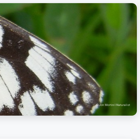
© Jon Mortin/iNaturalist