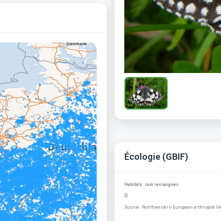
Écologie (GBIF)
Habitats : non renseignés
0
Source : Northwestern European arthropod life 