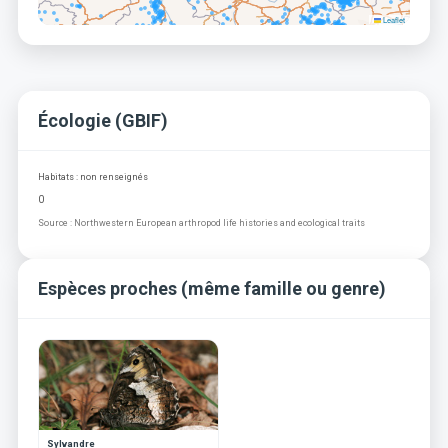
Leaflet
Écologie (GBIF)
Habitats : non renseignés
0
Source : Northwestern European arthropod life histories and ecological traits
Espèces proches (même famille ou genre)
Sylvandre