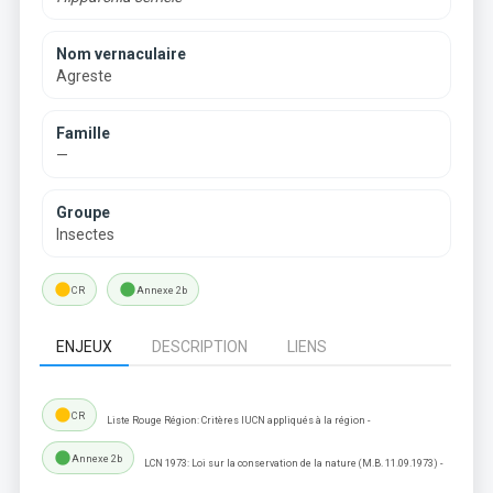
Nom vernaculaire
Agreste
Famille
—
Groupe
Insectes
lens
lens
CR
Annexe 2b
ENJEUX
DESCRIPTION
LIENS
lens
CR
Liste Rouge Région: Critères IUCN appliqués à la région -
lens
Annexe 2b
LCN 1973: Loi sur la conservation de la nature (M.B. 11.09.1973) -