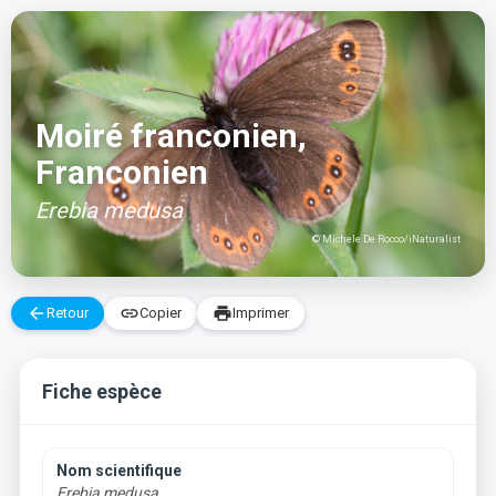
Aller
au
contenu
Moiré franconien,
Franconien
Erebia medusa
© Michele De Rocco/iNaturalist
arrow_back
link
print
Retour
Copier
Imprimer
Fiche espèce
Nom scientifique
Erebia medusa