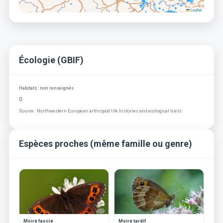
Leaflet
Écologie (GBIF)
Habitats : non renseignés
0
Source : Northwestern European arthropod life histories and ecological traits
Espèces proches (même famille ou genre)
Moiré fascié
Moiré tardif