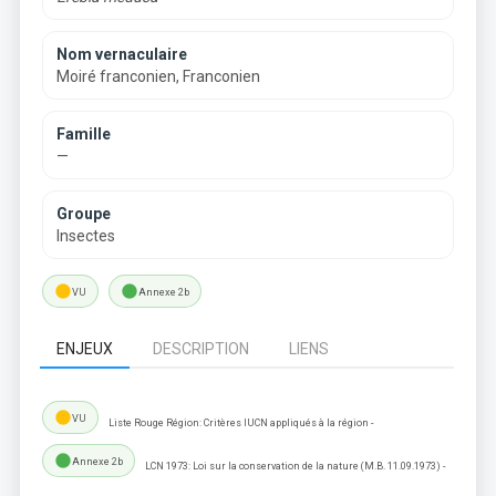
Nom vernaculaire
Moiré franconien, Franconien
Famille
—
Groupe
Insectes
lens
lens
VU
Annexe 2b
ENJEUX
DESCRIPTION
LIENS
lens
VU
Liste Rouge Région: Critères IUCN appliqués à la région -
lens
Annexe 2b
LCN 1973: Loi sur la conservation de la nature (M.B. 11.09.1973) -