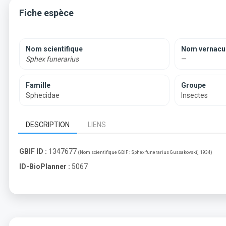
Fiche espèce
Nom scientifique
Nom vernacul
Sphex funerarius
—
Famille
Groupe
Sphecidae
Insectes
DESCRIPTION
LIENS
GBIF ID :
1347677
(Nom scientifique GBIF :
Sphex funerarius Gussakovskij, 1934
)
ID-BioPlanner :
5067