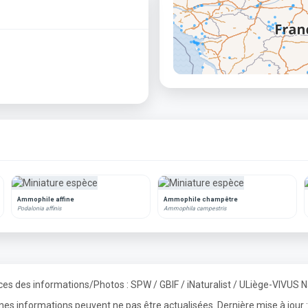
Ammophile affine
Ammophile champêtre
Podalonia affinis
Ammophila campestris
es des informations/Photos : SPW / GBIF / iNaturalist / ULiège-VIVUS 
ines informations peuvent ne pas être actualisées. Dernière mise à jou