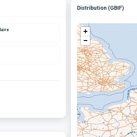
Distribution (GBIF)
aire
+
−