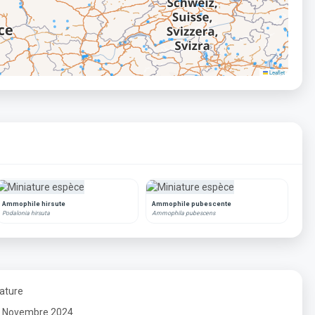
Leaflet
Ammophile hirsute
Ammophile pubescente
Podalonia hirsuta
Ammophila pubescens
Nature
r : Novembre 2024