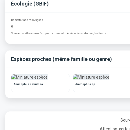
Écologie (GBIF)
Habitats : non renseignés
0
Source : Northwestern European arthropod life histories and ecological traits
Espèces proches (même famille ou genre)
Ammophila sabulosa
Ammophila sp.
Sourc
Attention, certa