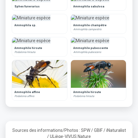
Sphex funerarius
Ammophila sabulosa
Ammophila sp.
Ammophile champêtre
Ammophila campestris
Ammophile hirsute
Ammophile pubescente
Podalonia hirsuta
Ammophila pubescens
Ammophile affine
Ammophile hirsute
Podalonia affinis
Podalonia hirsuta
Sources des informations/Photos : SPW / GBIF / iNaturalist
/ ULiège-VIVUS Nature