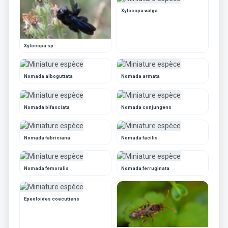
Xylocopa valga
Xylocopa sp.
Nomada alboguttata
Nomada armata
Nomada bifasciata
Nomada conjungens
Nomada fabriciana
Nomada facilis
Nomada femoralis
Nomada ferruginata
Epeoloides coecutiens