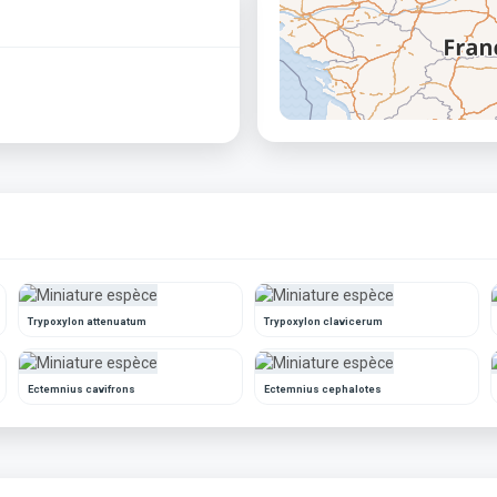
Trypoxylon attenuatum
Trypoxylon clavicerum
Ectemnius cavifrons
Ectemnius cephalotes