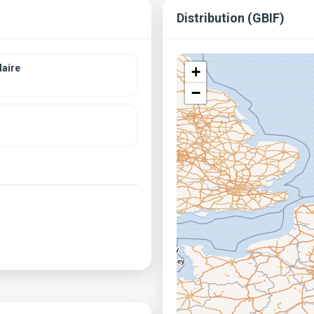
Distribution (GBIF)
aire
+
−