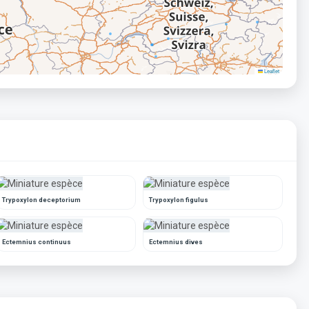
Leaflet
Trypoxylon deceptorium
Trypoxylon figulus
Ectemnius continuus
Ectemnius dives