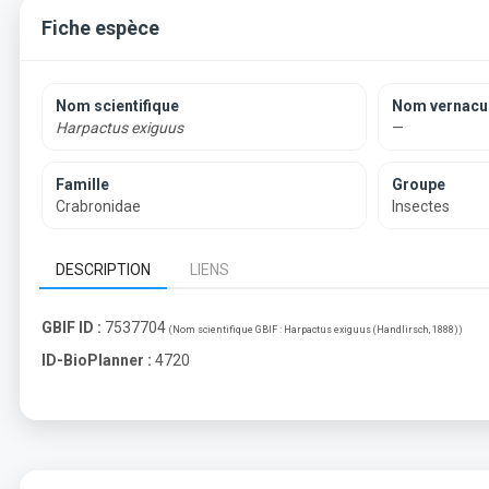
Fiche espèce
Nom scientifique
Nom vernacul
Harpactus exiguus
—
Famille
Groupe
Crabronidae
Insectes
DESCRIPTION
LIENS
GBIF ID :
7537704
(Nom scientifique GBIF :
Harpactus exiguus (Handlirsch, 1888)
)
ID-BioPlanner :
4720