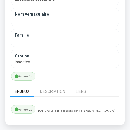
Nom vernaculaire
—
Famille
—
Groupe
Insectes
lens
Annexe 2b
ENJEUX
DESCRIPTION
LIENS
lens
Annexe 2b
LCN 1973: Loi sur la conservation de la nature (M.B. 11.09.1973) -