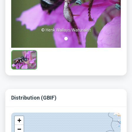
© Henk Wallays/iNaturalist
Distribution (GBIF)
+
−