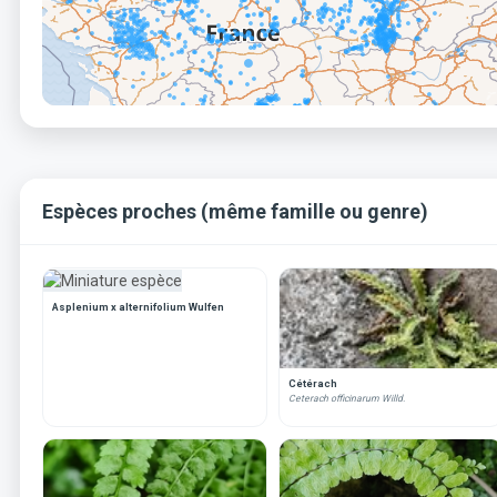
Espèces proches (même famille ou genre)
Asplenium x alternifolium Wulfen
Cétérach
Ceterach officinarum Willd.