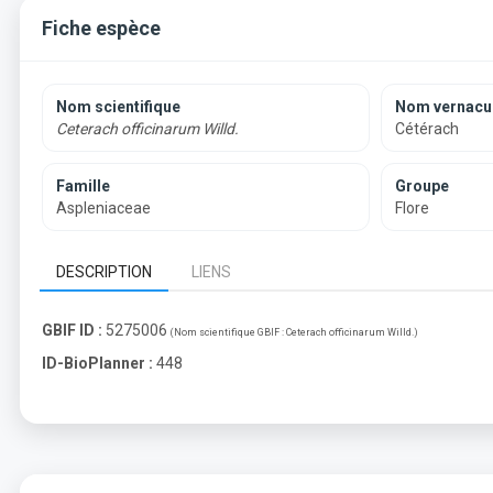
Fiche espèce
Nom scientifique
Nom vernacul
Ceterach officinarum Willd.
Cétérach
Famille
Groupe
Aspleniaceae
Flore
DESCRIPTION
LIENS
GBIF ID :
5275006
(Nom scientifique GBIF :
Ceterach officinarum Willd.
)
ID-BioPlanner :
448