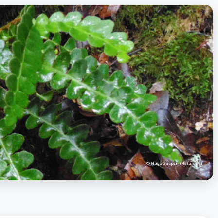
© Hugo Gaspar/iNaturalist