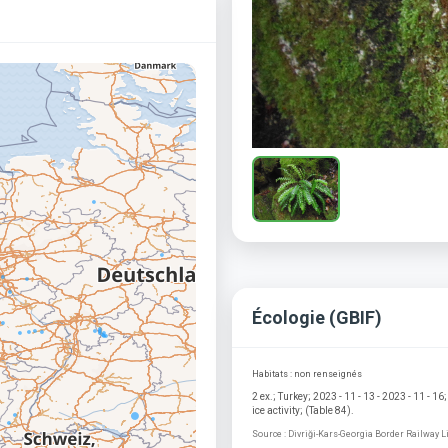
Écologie (GBIF)
Habitats : non renseignés
2 ex.; Turkey; 2023 - 11 - 13 - 2023 - 11 - 
ice activity; (Table 84).
Source : Divriği-Kars-Georgia Border Railway 