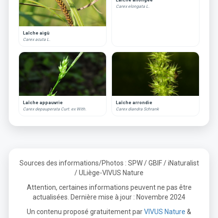
Carex elongata L.
Laîche aigü
Carex acuta L.
Laîche appauvrie
Laîche arrondie
Carex depauperata Curt. ex With.
Carex diandra Schrank
Sources des informations/Photos : SPW / GBIF / iNaturalist
/ ULiège-VIVUS Nature
Attention, certaines informations peuvent ne pas être
actualisées. Dernière mise à jour : Novembre 2024
Un contenu proposé gratuitement par
VIVUS Nature
&