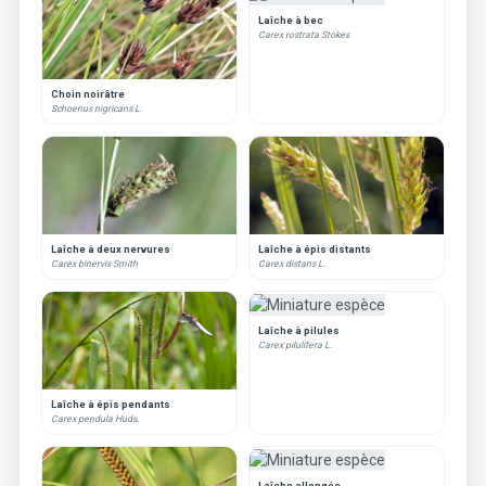
Laîche à bec
Carex rostrata Stokes
Choin noirâtre
Schoenus nigricans L.
Laîche à deux nervures
Laîche à épis distants
Carex binervis Smith
Carex distans L.
Laîche à pilules
Carex pilulifera L.
Laîche à épis pendants
Carex pendula Huds.
Laîche allongée