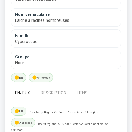
Nom vernaculaire
Laîche à racines nombreuses
Famille
Cyperaceae
Groupe
Flore
lens
lens
EN
Annexe6b
ENJEUX
DESCRIPTION
LIENS
lens
EN
Liste Rouge Région: Critères IUCN appliqués à la région -
lens
Annexe6b
Décret régional 6/12/2001: Décret Gouvernement Wallon
6/12/2001 -