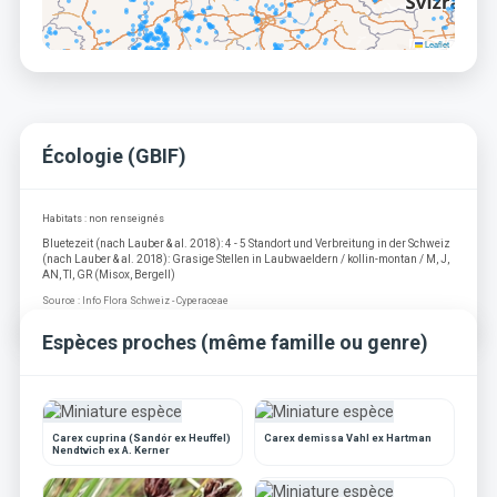
Leaflet
Écologie (GBIF)
Habitats : non renseignés
Bluetezeit (nach Lauber & al. 2018): 4 - 5 Standort und Verbreitung in der Schweiz
(nach Lauber & al. 2018): Grasige Stellen in Laubwaeldern / kollin-montan / M, J,
AN, TI, GR (Misox, Bergell)
Source : Info Flora Schweiz - Cyperaceae
Espèces proches (même famille ou genre)
Carex cuprina (Sandór ex Heuffel)
Carex demissa Vahl ex Hartman
Nendtvich ex A. Kerner