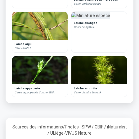
Carex umbrosa Hoppe
Laîche allongée
Carex elongata L.
Laîche aigü
Carex acuta L.
Laîche appauvrie
Laîche arrondie
Carex depauperata Curt. ex With.
Carex diandra Schrank
Sources des informations/Photos : SPW / GBIF / iNaturalist
/ ULiège-VIVUS Nature