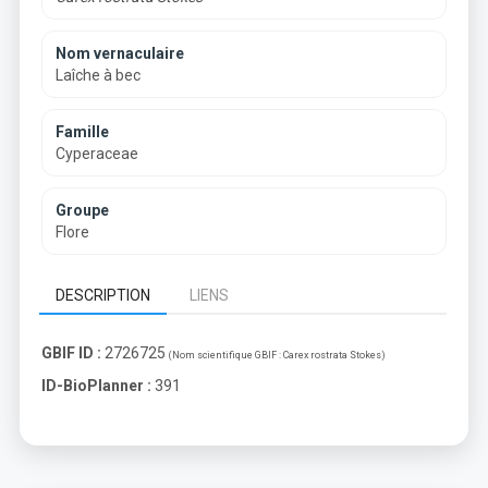
Nom vernaculaire
Laîche à bec
Famille
Cyperaceae
Groupe
Flore
DESCRIPTION
LIENS
GBIF ID :
2726725
(Nom scientifique GBIF :
Carex rostrata Stokes
)
ID-BioPlanner :
391