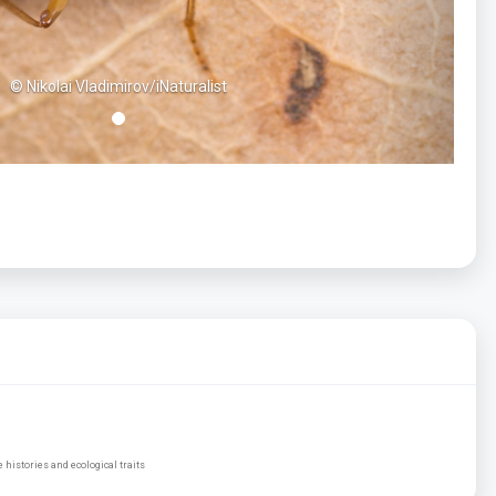
© Nikolai Vladimirov/iNaturalist
histories and ecological traits