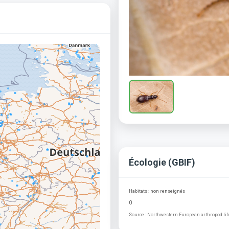
Écologie (GBIF)
Habitats : non renseignés
0
Source : Northwestern European arthropod life 