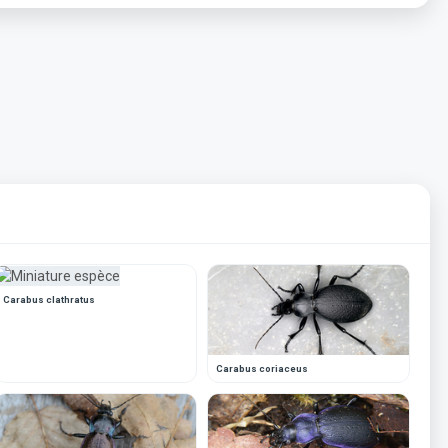
Carabus clathratus
Carabus coriaceus