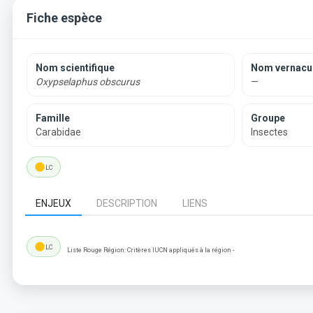
Fiche espèce
Nom scientifique
Nom vernacul
Oxypselaphus obscurus
—
Famille
Groupe
Carabidae
Insectes
lens
LC
ENJEUX
DESCRIPTION
LIENS
lens
LC
Liste Rouge Région: Critères IUCN appliqués à la région -