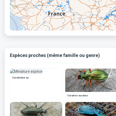
Espèces proches (même famille ou genre)
Carabidae sp.
Carabus auratus