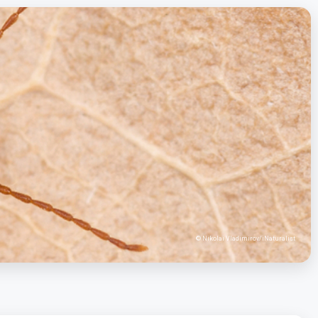
© Nikolai Vladimirov/iNaturalist