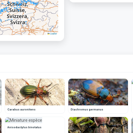
Leaflet
Carabus auronitens
Diachromus germanus
Anisodactylus binotatus