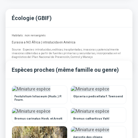
Écologie (GBIF)
Habitats : non renseignés
Eurasia a NO África | introducida en América
Source : Especies introducidas, exóticas, trasplantadas, invasoras y potencialmente
invasoras obtenidas a partir de fuentes primarias y secundarias, incorporadas en el
diagnóstico del Plan Nacional de Prevención, Control y Manejo
Espèces proches (même famille ou genre)
Festulolium loliaceum (Huds.) P.
Glyceria x pedicellata F. Townsend
Fourn.
Bromus carinatus Hook. et Arnott
Bromus catharticus Vahl
Agrostis des chiens