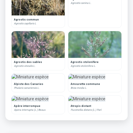
Agrostis canina L.
Agrostis commun
Agrostis capillaris L
Agrostis des sables
Agrostis stolonifère
Agrostis vinealis L.
Agrostis stolonifera L.
Alpiste des Canaries
Amourette commune
Phalaris canariensis L.
Briza media L.
Apêre interrompue
Atropis distant
Apera interrupta (L.) Beauv.
Puccinellia distans (L.) Parl.