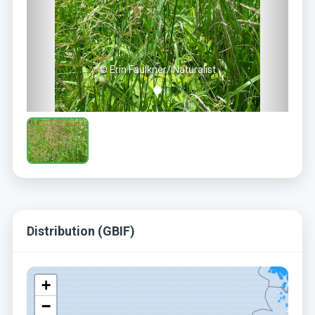
© Erin Faulkner/iNaturalist
Distribution (GBIF)
+
−