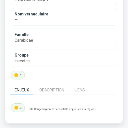
Nom vernaculaire
—
Famille
Carabidae
Groupe
Insectes
lens
LC
ENJEUX
DESCRIPTION
LIENS
lens
LC
Liste Rouge Région: Critères IUCN appliqués à la région -