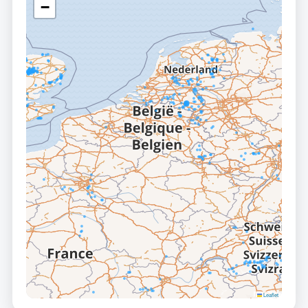
−
Leaflet