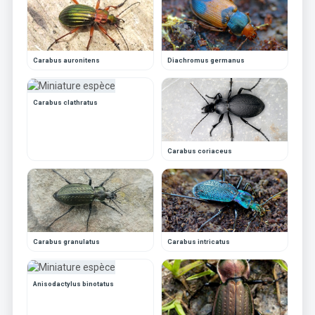
Carabus auronitens
Diachromus germanus
Carabus clathratus
Carabus coriaceus
Carabus granulatus
Carabus intricatus
Anisodactylus binotatus