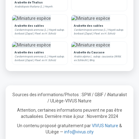
Arabette de Thalius
Arabidopsis thaliana (L.) Heynh.
Arabette des sables
Arabette des sables
Cardaminopsis arenosa (L.) Hayek subsp.
Cardaminopsis arenosa (L.) Hayek subsp.
borbasii (Zapal.) Pawl. ex H. Scholz
borbasii (Zapal.) Pawl. ex H. Scholz
Arabette des sables
Arabette du Caucase
Cardaminopsis arenosa (L.) Hayek subsp.
Arabis alpina L. subsp. caucasica (Willd.
borbasii (Zapal.) Pawl. ex H. Scholz
ex Schlecht.) Briq.
Sources des informations/Photos : SPW / GBIF / iNaturalist
/ ULiège-VIVUS Nature
Attention, certaines informations peuvent ne pas être
actualisées. Dernière mise à jour : Novembre 2024
Un contenu proposé gratuitement par
VIVUS Nature
&
ULiège —
info@vivus.city