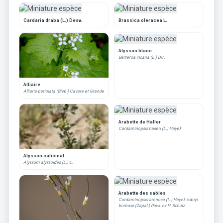
Cardaria draba (L.) Desv.
Brassica oleracea L.
Alysson blanc
Berteroa incana (L.) DC.
Alliaire
Alliaria petiolata (Bieb.) Cavara et Grande
Arabette de Haller
Cardaminopsis halleri (L.) Hayek
Alysson calicinal
Alyssum alyssoides (L.) L.
Arabette des sables
Cardaminopsis arenosa (L.) Hayek subsp.
borbasii (Zapal.) Pawl. ex H. Scholz