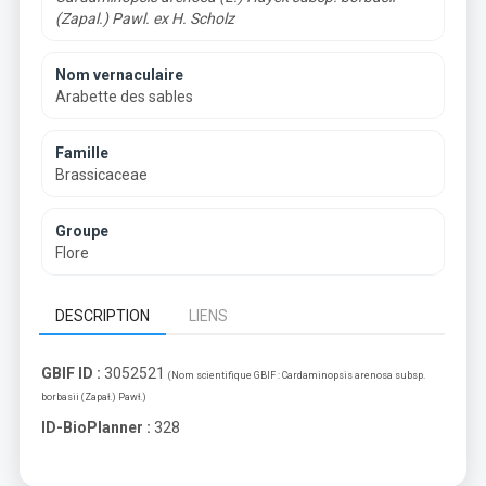
(Zapal.) Pawl. ex H. Scholz
Nom vernaculaire
Arabette des sables
Famille
Brassicaceae
Groupe
Flore
DESCRIPTION
LIENS
GBIF ID :
3052521
(Nom scientifique GBIF :
Cardaminopsis arenosa subsp.
borbasii (Zapał.) Pawł.
)
ID-BioPlanner :
328