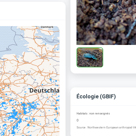
Écologie (GBIF)
Habitats : non renseignés
0
Source : Northwestern European arthropod life 