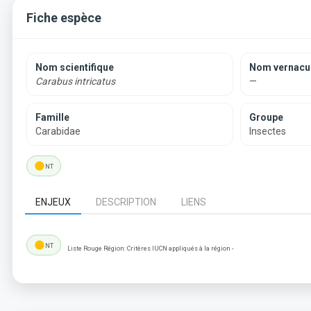
Fiche espèce
Nom scientifique
Nom vernacul
Carabus intricatus
—
Famille
Groupe
Carabidae
Insectes
lens
NT
ENJEUX
DESCRIPTION
LIENS
lens
NT
Liste Rouge Région: Critères IUCN appliqués à la région -