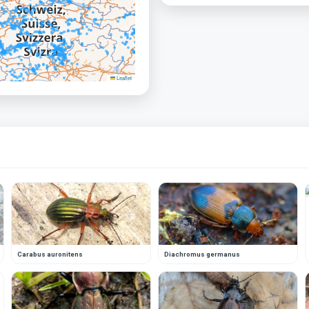
Leaflet
Carabus auronitens
Diachromus germanus