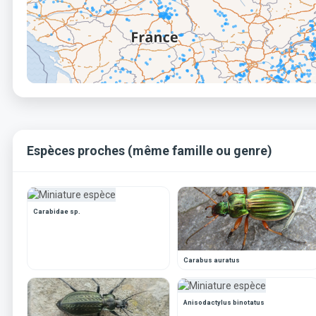
Espèces proches (même famille ou genre)
Carabidae sp.
Carabus auratus
Anisodactylus binotatus