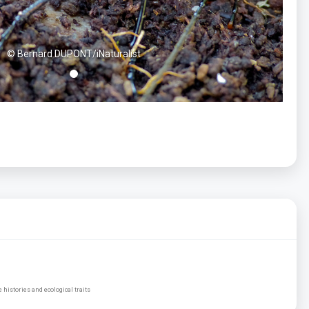
© Bernard DUPONT/iNaturalist
histories and ecological traits