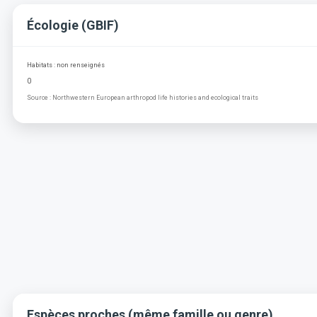
Écologie (GBIF)
Habitats : non renseignés
0
Source : Northwestern European arthropod life histories and ecological traits
Espèces proches (même famille ou genre)