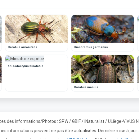
Carabus auronitens
Diachromus germanus
Anisodactylus binotatus
Carabus monilis
es des informations/Photos : SPW / GBIF / iNaturalist / ULiège-VIVUS 
ines informations peuvent ne pas être actualisées. Dernière mise à jou