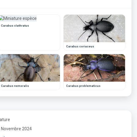
Carabus clathratus
Carabus coriaceus
Carabus nemoralis
Carabus problematicus
Nature
r : Novembre 2024