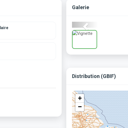
Galerie
Previous
aire
Distribution (GBIF)
+
−