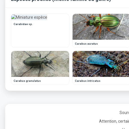
Carabidae sp.
Carabus auratus
Carabus granulatus
Carabus intricatus
Sourc
Attention, certa