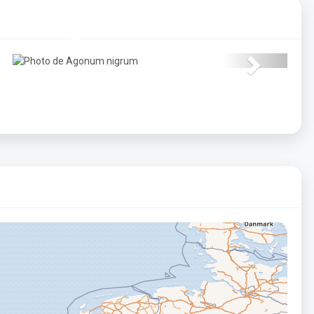
© /iNaturalist
Next