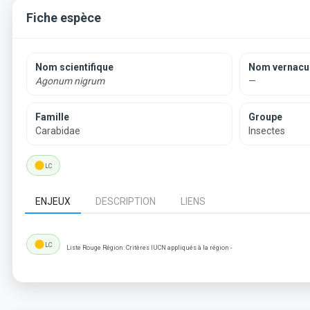
Fiche espèce
Nom scientifique
Nom vernacul
Agonum nigrum
—
Famille
Groupe
Carabidae
Insectes
lens
LC
ENJEUX
DESCRIPTION
LIENS
lens
LC
Liste Rouge Région: Critères IUCN appliqués à la région -