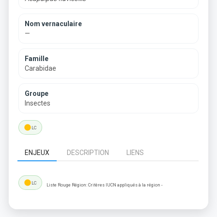
Nom vernaculaire
—
Famille
Carabidae
Groupe
Insectes
lens
LC
ENJEUX
DESCRIPTION
LIENS
lens
LC
Liste Rouge Région: Critères IUCN appliqués à la région -