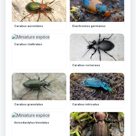
Carabus auronitens
Diachromus germanus
Carabus clathratus
Carabus coriaceus
Carabus granulatus
Carabus intricatus
Anisodactylus binotatus