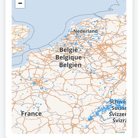
−
Leaflet