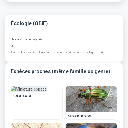
Écologie (GBIF)
Habitats : non renseignés
0
Source : Northwestern European arthropod life histories and ecological traits
Espèces proches (même famille ou genre)
Carabidae sp.
Carabus auratus