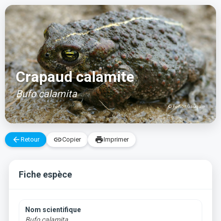
Aller
au
contenu
Crapaud calamite
Bufo calamita
© Benoit Gauquie
arrow_back
link
print
Retour
Copier
Imprimer
Fiche espèce
Nom scientifique
Bufo calamita