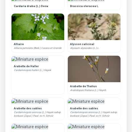
Cardaria draba (L.) Desv.
Brassica oleracea L.
Alliaire
Alysson calicinal
Alliaria petiolata (Bieb.) Cavara et Grande
Alyssum alyssoides (L.) L.
Arabette de Haller
Cardaminopsis halleri (L.) Hayek
Arabette de Thalius
Arabidopsis thaliana (L.) Heynh.
Arabette des sables
Arabette des sables
Cardaminopsis arenosa (L.) Hayek subsp.
Cardaminopsis arenosa (L.) Hayek subsp.
borbasii (Zapal.) Pawl. ex H. Scholz
borbasii (Zapal.) Pawl. ex H. Scholz