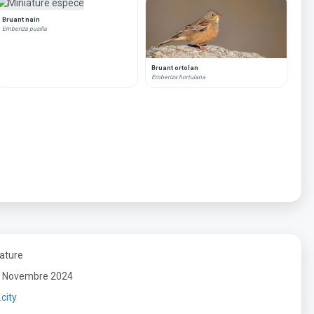
Bruant nain
Emberiza pusilla
Bruant ortolan
Emberiza hortulana
Nature
r : Novembre 2024
city