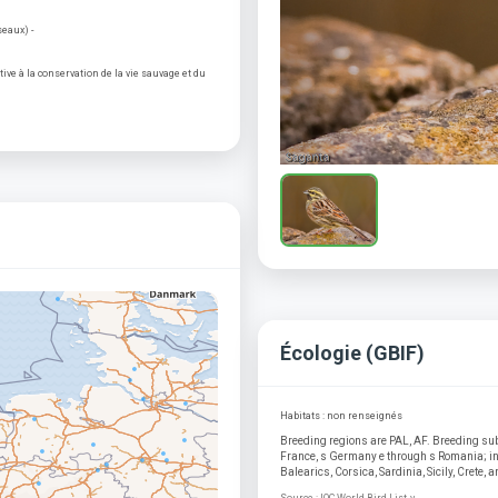
seaux) -
ve à la conservation de la vie sauvage et du
Écologie (GBIF)
Habitats : non renseignés
Breeding regions are PAL, AF. Breeding sub
France, s Germany e through s Romania; in 
Balearics, Corsica, Sardinia, Sicily, Crete, 