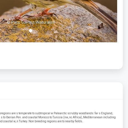
© Paco Gómez/iNaturalist
regions are s temperate to subtropical w Palearctic scrubby woodlands: far s England,
s to Iberian Pen. and coastal Morocco to Tunisia (nw, nc Africa), Mediterranean including
and coastal w, n Turkey. Non breeding regions are to nearby fields.