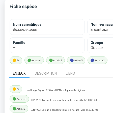
Fiche espèce
Nom scientifique
Nom vernacul
Emberiza cirlus
Bruant zizi
Famille
Groupe
—
Oiseaux
lens
lens
lens
lens
lens
EX
Annexe I
Article 2
article 5
Annexe 2
ENJEUX
DESCRIPTION
LIENS
lens
EX
Liste Rouge Région: Critères IUCN appliqués à la région -
lens
Annexe I
LCN 1973: Loi sur la conservation de la nature (M.B. 11.09.1973) -
lens
Article 2
LCN 1973: Loi sur la conservation de la nature (M.B. 11.09.1973) -