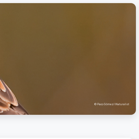
© Paco Gómez/iNaturalist