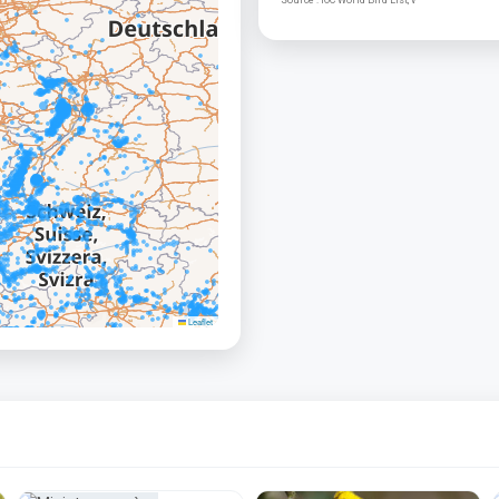
Source : IOC World Bird List, v
Leaflet