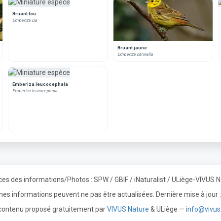
Bruant fou
Emberiza cia
Bruant jaune
Emberiza citrinella
Emberiza leucocephala
Emberiza leucocephala
es des informations/Photos : SPW / GBIF / iNaturalist / ULiège-VIVUS 
ines informations peuvent ne pas être actualisées. Dernière mise à jou
contenu proposé gratuitement par
VIVUS Nature
& ULiège —
info@vivus.