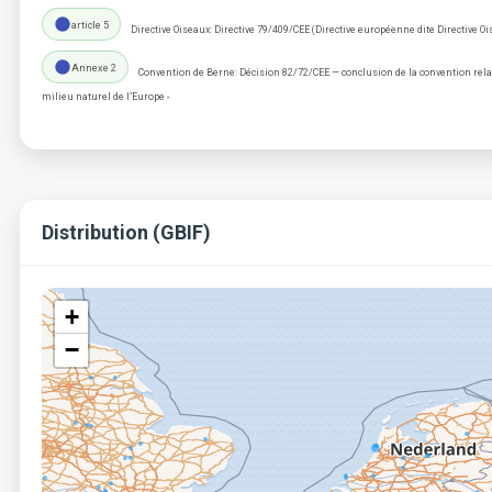
lens
article 5
Directive Oiseaux: Directive 79/409/CEE (Directive européenne dite Directive Oi
lens
Annexe 2
Convention de Berne: Décision 82/72/CEE — conclusion de la convention relati
milieu naturel de l’Europe -
Distribution (GBIF)
+
−