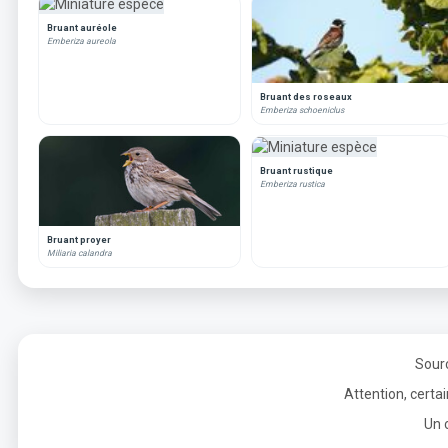
Bruant auréole
Emberiza aureola
Bruant des roseaux
Emberiza schoeniclus
Bruant rustique
Emberiza rustica
Bruant proyer
Miliaria calandra
Sourc
Attention, certa
Un 